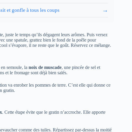
→
sit et gonfle à tous les coups
te, juste le temps qu’ils dégagent leurs arômes. Puis versez
Avec une spatule, grattez bien le fond de la poêle pour
lcool s’évapore, il ne reste que le goût. Réservez ce mélange.
l en semoule, la
noix de muscade
, une pincée de sel et
s et le fromage sont déjà bien salés.
on va enrober les pommes de terre. C’est elle qui donne ce
 gratin.
x
. Cette étape évite que le gratin n’accroche. Elle apporte
chevaucher comme des tuiles. Répartissez par-dessus la moitié