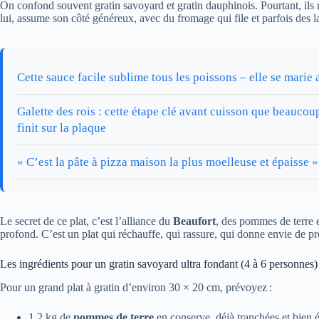
On confond souvent gratin savoyard et gratin dauphinois. Pourtant, ils
lui, assume son côté généreux, avec du fromage qui file et parfois des 
Cette sauce facile sublime tous les poissons – elle se marie
Galette des rois : cette étape clé avant cuisson que beaucoup
finit sur la plaque
« C’est la pâte à pizza maison la plus moelleuse et épaisse » 
Le secret de ce plat, c’est l’alliance du
Beaufort
, des pommes de terre 
profond. C’est un plat qui réchauffe, qui rassure, qui donne envie de pr
Les ingrédients pour un gratin savoyard ultra fondant (4 à 6 personnes)
Pour un grand plat à gratin d’environ 30 × 20 cm, prévoyez :
1,2 kg de
pommes de terre
en conserve, déjà tranchées et bien 