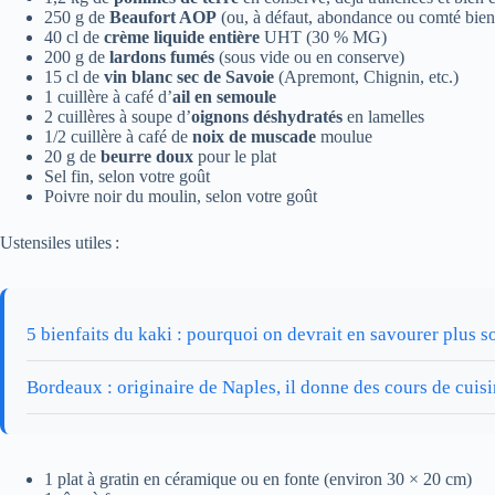
250 g de
Beaufort AOP
(ou, à défaut, abondance ou comté bien 
40 cl de
crème liquide entière
UHT (30 % MG)
200 g de
lardons fumés
(sous vide ou en conserve)
15 cl de
vin blanc sec de Savoie
(Apremont, Chignin, etc.)
1 cuillère à café d’
ail en semoule
2 cuillères à soupe d’
oignons déshydratés
en lamelles
1/2 cuillère à café de
noix de muscade
moulue
20 g de
beurre doux
pour le plat
Sel fin, selon votre goût
Poivre noir du moulin, selon votre goût
Ustensiles utiles :
5 bienfaits du kaki : pourquoi on devrait en savourer plus 
Bordeaux : originaire de Naples, il donne des cours de cuisi
1 plat à gratin en céramique ou en fonte (environ 30 × 20 cm)