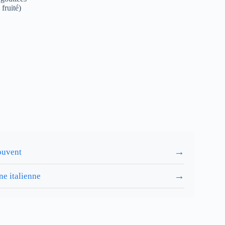
fruité)
→
souvent
→
ne italienne